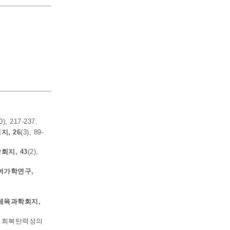
0), 217-237.
, 26
(3), 89-
지, 43
(2),
여가학연구,
체육과학회지,
된 회복탄력성의