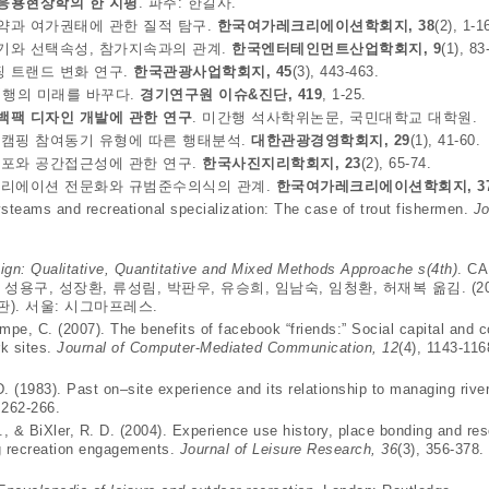
 응용현상학의 한 지평
. 파주: 한길사.
 제약과 여가권태에 관한 질적 탐구.
한국여가레크리에이션학회지, 38
(2), 1-1
가동기와 선택속성, 참가지속과의 관계.
한국엔터테인먼트산업학회지, 9
(1), 83
핑 트랜드 변화 연구.
한국관광사업학회지, 45
(3), 443-463.
, 여행의 미래를 바꾸다.
경기연구원 이슈&진단, 419
, 1-25.
백팩 디자인 개발에 관한 연구
. 미간행 석사학위논문, 국민대학교 대학원.
 오토캠핑 참여동기 유형에 따른 행태분석.
대한관광경영학회지, 29
(1), 41-60.
간분포와 공간접근성에 관한 연구.
한국사진지리학회지, 23
(2), 65-74.
 레크리에이션 전문화와 규범준수의식의 관계.
한국여가레크리에이션학회지, 3
ysteams and recreational specialization: The case of trout fishermen.
Jo
gn: Qualitative, Quantitative and Mixed Methods Approache s(4th)
. C
 김영숙, 성용구, 성장환, 류성림, 박판우, 유승희, 임남숙, 임청환, 허재복 옮김. (2
판). 서울: 시그마프레스.
ampe, C. (2007). The benefits of facebook “friends:” Social capital and c
rk sites.
Journal of Computer
‐
Mediated Communication, 12
(4), 1143-116
 (1983). Past on–site experience and its relationship to managing river
 262-266.
, & BiXler, R. D. (2004). Experience use history, place bonding and re
ing recreation engagements.
Journal of Leisure Research, 36
(3), 356-378.