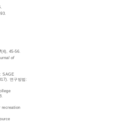
6.
-93.
7
(4), 45-56.
urnal of
A: SAGE
017). 연구방법:
ollege
8.
 recreation
source