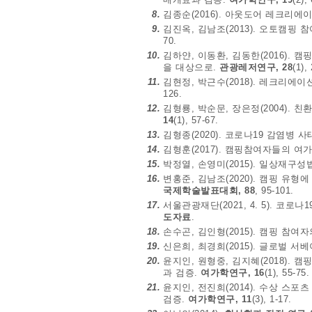
8.
김종순(2016). 아웃도어 레크리에
9.
김진옥, 김남조(2013). 오토캠핑 
70.
10.
김하얀, 이동환, 김동한(2016).
을 대상으로.
관광레저연구, 28
(1),
11.
김현정, 박근수(2018). 레크리
126.
12.
김형룡, 박순문, 장은정(2004)
14
(1), 57-67.
13.
김형종(2020). 코로나19 감염병
14.
김형훈(2017). 캠핑참여자들의 
15.
박정열, 손영미(2015). 일상재
16.
변홍준, 김남조(2020). 캠핑 유
국제학술발표대회, 88
, 95-101.
17.
서울관광재단(2021, 4. 5). 
도자료
.
18.
손수곤, 김인형(2015). 캠핑 참
19.
신은희, 최경희(2015). 글로벌 서
20.
윤지인, 원형중, 김지혜(2018)
과 검증.
여가학연구, 16
(1), 55-75.
21.
윤지인, 전진희(2014). 수상 
검증.
여가학연구, 11
(3), 1-17.