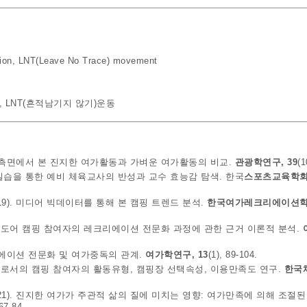
ion
,
LNT(Leave No Trace) movement
,
LNT(흔적남기지 않기)운동
강의 측면에서 본 진지한 여가활동과 가벼운 여가활동의 비교.
관광학연구, 39
(1
관실습을 통한 예비 체육교사의 반성과 교수 효능감 탐색. 한국
스포츠교육학회지
19). 미디어 빅데이터를 통해 본 캠핑 트렌드 분석.
한국여가레크리에이션학회
 아웃도어 캠핑 참여자의 레크리에이션 전문화 과정에 관한 근거 이론적 분석.
크리에이션 전문화 및 여가중독의 관계.
여가학연구, 13
(1), 89-104.
 여가로서의 캠핑 참여자의 활동유형, 캠핑장 선택속성, 이용만족도 연구.
한국
021). 진지한 여가가 주관적 삶의 질에 미치는 영향: 여가만족에 의해 조절
 67-84.