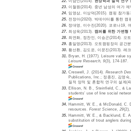
22.
이남인(2014).
현상학과 질적 연구
23.
이철원(2014). 중년 남성의 여가
24.
임영삼, 이상덕(2015). 캠핑 참
25.
전정아(2020). 빅데이터를 통한 캠
26.
정대영, 이수진(2020). 코로나19
27.
최성욱(2013).
캠퍼를 위한 가변형 
28.
최연화, 정찬인, 이승곤(2014).
29.
홍일영(2013). 오토캠핑장의 공
30.
황선환, 김도운, 이문진(2013).
31.
Bryan, H. (1977). Leisure value s
Leisure Research, 9
(3), 174-187.
32.
Creswell, J. (2014).
Research Desi
Publications, Inc.; 정종진,
질적 양적 및 혼합적 연구의 설계(4
33.
Ellison, N. B., Steinfield, C., & L
students’ use of line social netwo
34.
Hammitt, W. E., & McDonald, C. D.
resources.
Forest Science, 29
(2),
35.
Hammitt, W. E., & Backlund, E. A.
substitution of trout anglers dur