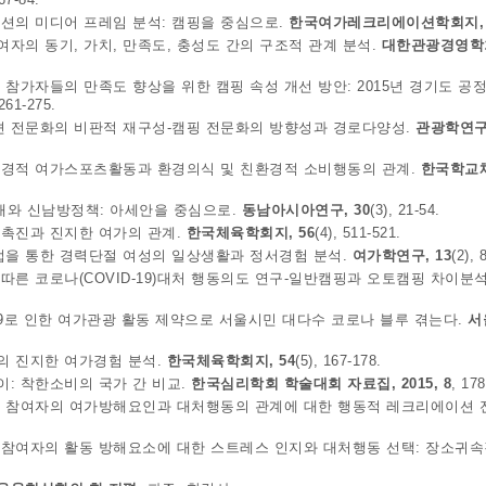
이션의 미디어 프레임 분석: 캠핑을 중심으로.
한국여가레크리에이션학회지, 
참여자의 동기, 가치, 만족도, 충성도 간의 구조적 관계 분석.
대한관광경영학회
 캠핑 참가자들의 만족도 향상을 위한 캠핑 속성 개선 방안: 2015년 경기도 
 261-275.
에이션 전문화의 비판적 재구성-캠핑 전문화의 방향성과 경로다양성.
관광학연구,
. 친환경적 여가스포츠활동과 환경의식 및 친환경적 소비행동의 관계.
한국학교
 사태와 신남방정책: 아세안을 중심으로.
동남아시아연구, 30
(3), 21-54.
여가촉진과 진지한 여가의 관계.
한국체육학회지, 56
(4), 511-521.
구성법을 통한 경력단절 여성의 일상생활과 정서경험 분석.
여가학연구, 13
(2), 
형에 따른 코로나(COVID-19)대처 행동의도 연구-일반캠핑과 오토캠핑 차이분
코로나19로 인한 여가관광 활동 제약으로 서울시민 대다수 코로나 블루 겪는다.
서
여자의 진지한 여가경험 분석.
한국체육학회지, 54
(5), 167-178.
베이: 착한소비의 국가 간 비교.
한국심리학회 학술대회 자료집, 2015, 8
, 178
. 캠핑 참여자의 여가방해요인과 대처행동의 관계에 대한 행동적 레크리에이션
스포츠 참여자의 활동 방해요소에 대한 스트레스 인지와 대처행동 선택: 장소귀