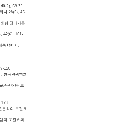
40
(2), 58-72.
지 28
(5), 45-
공정캠핑 참가자들
 42
(6), 101-
체육학회지,
89-120.
석.
한국관광학회
울관광재단 보
-178.
 전문화의 조절효
속감의 조절효과