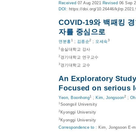
Received
07 Aug 2021
Revised
06 Sep 
DOI:
https://doi.org/10.26446/kjlrp.2021
COVID-19와 백패킹 
자를 중심으로
1
2
3
연분홍
;
김종순
;
오세숙
1
숭실대학교 강사
2
경기대학교 연구교수
3
경기대학교 교수
An Exploratory Stud
Focused on serious le
1
2
Yeon, Boonhong
;
Kim, Jongsoon
;
Oh
1
Soongsil University
2
Kyonggi University
3
Kyonggi University
Correspondence to :
Kim, Jongsoon E-m