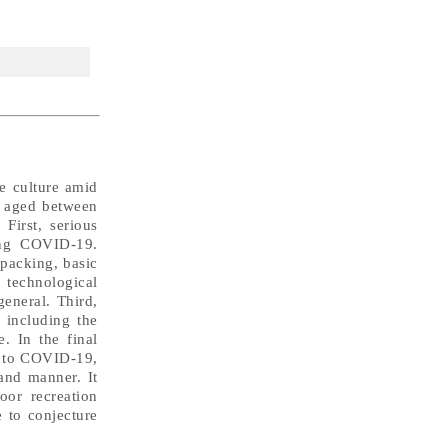
re culture amid
s aged between
First, serious
ing COVID-19.
packing, basic
 technological
general. Third,
 including the
. In the final
e to COVID-19,
and manner. It
oor recreation
 to conjecture