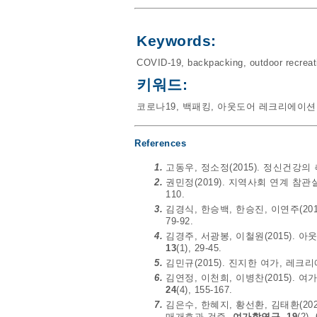
Keywords:
COVID-19
,
backpacking
,
outdoor recreat
키워드:
코로나19
,
백패킹
,
아웃도어 레크리에이션
References
1.
고동우, 정소정(2015). 정신건
2.
권민정(2019). 지역사회 연계 참
110.
3.
김경식, 한승백, 한승진, 이연주(20
79-92.
4.
김경주, 서광봉, 이철원(2015).
13
(1), 29-45.
5.
김민규(2015). 진지한 여가, 레
6.
김연정, 이천희, 이병찬(2015).
24
(4), 155-167.
7.
김은수, 한혜지, 황선환, 김태환(2
매개효과 검증.
여가학연구, 19
(2),