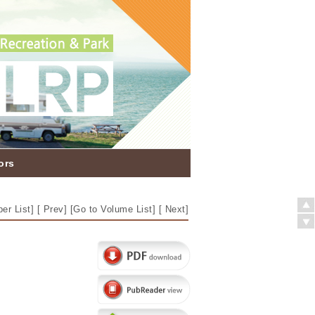
ors
er List
] [
Prev
] [
Go to Volume List
] [
Next
]