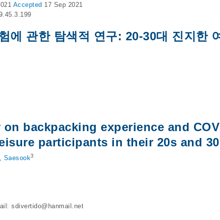
2021
Accepted
17 Sep 2021
.9.45.3.199
경험에 관한 탐색적 연구: 20-30대 진지한
y on backpacking experience and COV
isure participants in their 20s and 3
3
, Saesook
ail:
sdivertido@hanmail.net