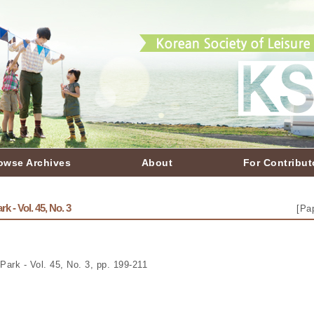
owse Archives
About
For Contribut
k - Vol. 45, No. 3
[
Pap
Park - Vol. 45, No. 3, pp. 199-211