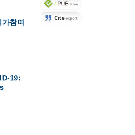
 여가참여
ID-19:
0s